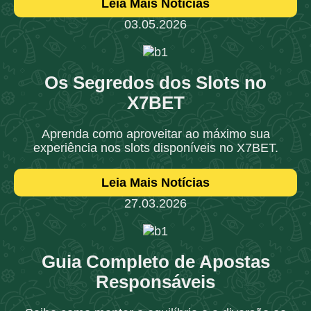
Leia Mais Notícias
03.05.2026
Os Segredos dos Slots no
X7BET
Aprenda como aproveitar ao máximo sua
experiência nos slots disponíveis no X7BET.
Leia Mais Notícias
27.03.2026
Guia Completo de Apostas
Responsáveis