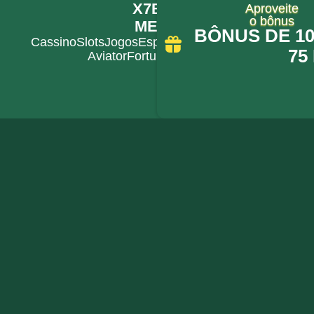
X7BET
Aproveite
o bônus
MENU
BÔNUS DE 100
Cassino
Slots
Jogos
Esporte
Bônus
Login
Baixar
75
Aviator
Fortune Tiger
Blog
Direitos Autorais ©
2026
Bem-vindo ao X7BET – Seu Portal de Entretenimento e
Sorte!