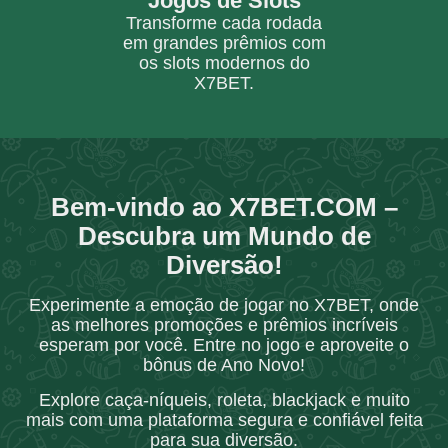
Jogos de Slots
Transforme cada rodada
em grandes prêmios com
os slots modernos do
X7BET.
Bem-vindo ao X7BET.COM –
Descubra um Mundo de
Diversão!
Experimente a emoção de jogar no X7BET, onde
as melhores promoções e prêmios incríveis
esperam por você. Entre no jogo e aproveite o
bônus de Ano Novo!
Explore caça-níqueis, roleta, blackjack e muito
mais com uma plataforma segura e confiável feita
para sua diversão.