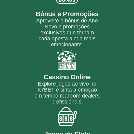
Bônus e Promoções
Aproveite o bônus de Ano
Novo e promoções
exclusivas que tornam
cada aposta ainda mais
emocionante.
Cassino Online
Explore jogos ao vivo no
X7BET e sinta a emoção
em tempo real com dealers
profissionais.